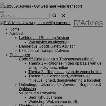
Ga
direct
naar
de
D'Advies
hoofdinhoud
Home
Aanbod
Lashing and Securing Advisor
Van advies tot uitvoering
Dangerous Goods Safety Advisor
Exceptional Transport Advisor
Opleidingen
Code 95 Opleidingen & Transportworkshops
Thema 1 – Rationeel rijden op basis van de
veiligheidsvoorschriften
Thema 2 – Toepassing van de voorschriften
Thema 3 – Gezondheid, verkeers- en
milieuveiligheid, dienstverlening & logistiek
Opleidingen Uitzonderlijk Vervoer – Begeleider &
Opfrissing
Veiligheid & Preventie
Bedrijfshulpverlener
Workshop Welzijn voor de HL
Machines & Werkplaatsen