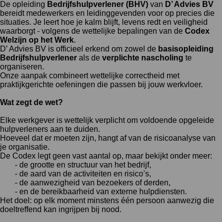
De opleiding
Bedrijfshulpverlener (BHV)
van
D’ Advies BV
bereidt medewerkers en leidinggevenden voor op precies die
situaties. Je leert hoe je kalm blijft, levens redt en veiligheid
waarborgt - volgens de wettelijke bepalingen van de
Codex
Welzijn op het Werk
.
D’ Advies BV is officieel erkend om zowel de
basisopleiding
Bedrijfshulpverlener
als de
verplichte nascholing
te
organiseren.
Onze aanpak combineert wettelijke correctheid met
praktijkgerichte oefeningen die passen bij jouw werkvloer.
Wat zegt de wet?
Elke werkgever is wettelijk verplicht om voldoende opgeleide
hulpverleners aan te duiden.
Hoeveel dat er moeten zijn, hangt af van de risicoanalyse van
je organisatie.
De Codex legt geen vast aantal op, maar bekijkt onder meer:
- de grootte en structuur van het bedrijf,
- de aard van de activiteiten en risico’s,
- de aanwezigheid van bezoekers of derden,
- en de bereikbaarheid van externe hulpdiensten.
Het doel: op elk moment minstens één persoon aanwezig die
doeltreffend kan ingrijpen bij nood.