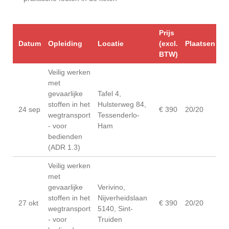
Prijs
Datum
Opleiding
Locatie
(excl.
Plaatsen
BTW)
Veilig werken
met
gevaarlijke
Tafel 4,
stoffen in het
Hulsterweg 84,
24 sep
€ 390
20/20
wegtransport
Tessenderlo-
- voor
Ham
bedienden
(ADR 1.3)
Veilig werken
met
gevaarlijke
Verivino,
stoffen in het
Nijverheidslaan
27 okt
€ 390
20/20
wegtransport
5140, Sint-
- voor
Truiden