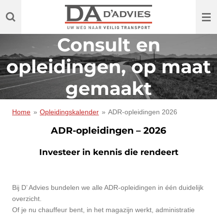
Ga
direct
naar
Consult en
de
hoofdinhoud
opleidingen, op maat
gemaakt
Home
»
Opleidingskalender
»
ADR-opleidingen 2026
ADR-opleidingen – 2026
Investeer in kennis die rendeert
Bij D’ Advies bundelen we alle ADR-opleidingen in één duidelijk
overzicht.
Of je nu chauffeur bent, in het magazijn werkt, administratie