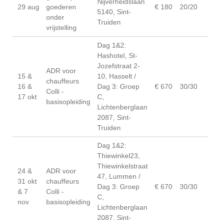
Nijverheidslaan
29 aug
goederen
€ 180
20/20
5140, Sint-
onder
Truiden
vrijstelling
Dag 1&2:
Hashotel, St-
Jozefstraat 2-
ADR voor
15 &
10, Hasselt /
chauffeurs
16 &
Dag 3: Groep
€ 670
30/30
Colli -
17 okt
C,
basisopleiding
Lichtenberglaan
2087, Sint-
Truiden
Dag 1&2:
Thiewinkel23,
Thiewinkelstraat
24 &
ADR voor
47, Lummen /
31 okt
chauffeurs
Dag 3: Groep
€ 670
30/30
& 7
Colli -
C,
nov
basisopleiding
Lichtenberglaan
2087, Sint-