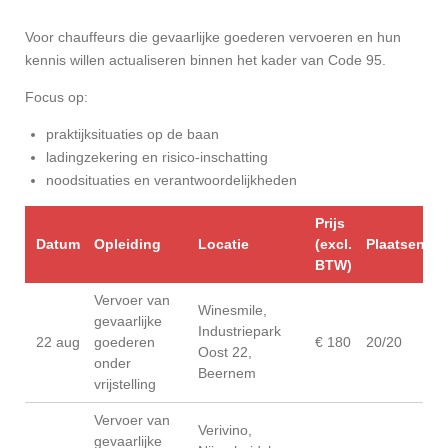
Voor chauffeurs die gevaarlijke goederen vervoeren en hun
kennis willen actualiseren binnen het kader van Code 95.
Focus op:
praktijksituaties op de baan
ladingzekering en risico-inschatting
noodsituaties en verantwoordelijkheden
Prijs
Datum
Opleiding
Locatie
(excl.
Plaatsen
BTW)
Vervoer van
Winesmile,
gevaarlijke
Industriepark
22 aug
goederen
€ 180
20/20
Oost 22,
onder
Beernem
vrijstelling
Vervoer van
Verivino,
gevaarlijke