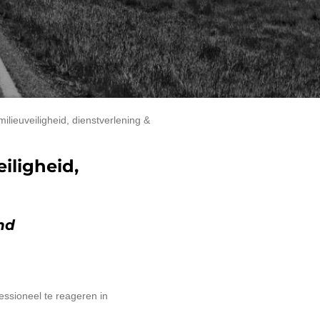
lieuveiligheid, dienstverlening &
iligheid,
nd
ssioneel te reageren in