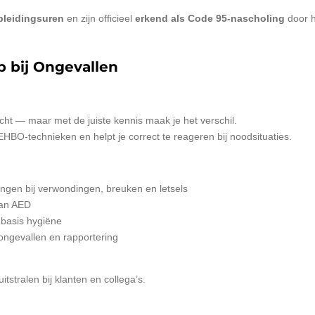
pleidingsuren
en zijn officieel
erkend als Code 95-nascholing
door h
 bij Ongevallen
t — maar met de juiste kennis maak je het verschil.
HBO-technieken en helpt je correct te reageren bij noodsituaties.
ngen bij verwondingen, breuken en letsels
van AED
 basis hygiëne
 ongevallen en rapportering
tstralen bij klanten en collega’s
.