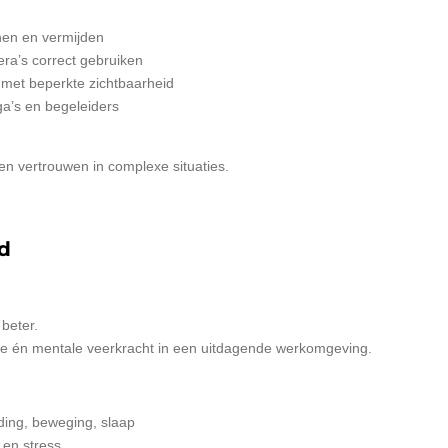
en en vermijden
era’s correct gebruiken
met beperkte zichtbaarheid
a’s en begeleiders
en vertrouwen in complexe situaties.
d
beter.
eke én mentale veerkracht in een uitdagende werkomgeving.
eding, beweging, slaap
 en stress