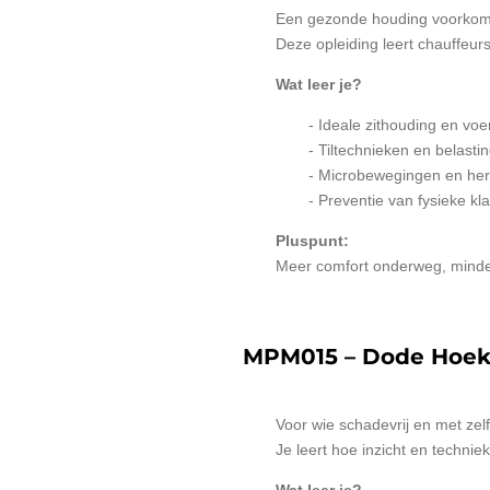
Een gezonde houding voorkomt
Deze opleiding leert chauffeu
Wat leer je?
- Ideale zithouding en voer
- Tiltechnieken en belasti
- Microbewegingen en he
- Preventie van fysieke kl
Pluspunt:
Meer comfort onderweg, minder
MPM015 – Dode Hoek
Voor wie schadevrij en met ze
Je leert hoe inzicht en techniek