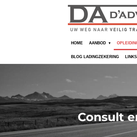
Ga
direct
naar
de
hoofdinhoud
HOME
AANBOD
OPLEIDI
BLOG LADINGZEKERING
LINKS
Consult e