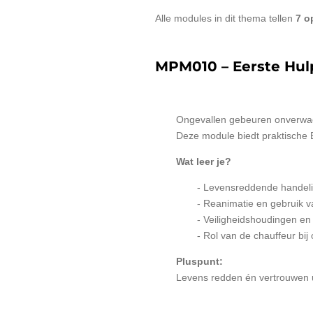
Alle modules in dit thema tellen
7 o
MPM010 – Eerste Hulp
Ongevallen gebeuren onverwach
Deze module biedt praktische E
Wat leer je?
- Levensreddende handeli
- Reanimatie en gebruik 
- Veiligheidshoudingen en
- Rol van de chauffeur bij
Pluspunt:
Levens redden én vertrouwen ui