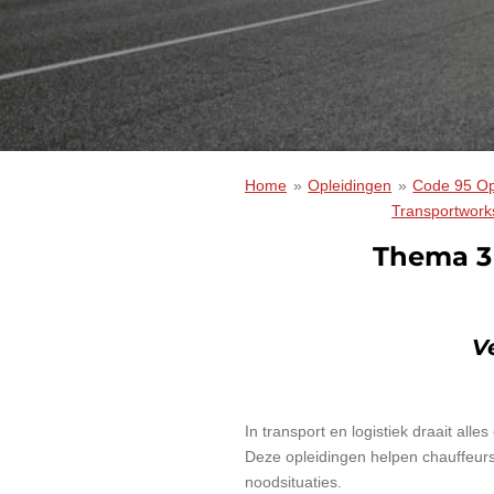
Home
»
Opleidingen
»
Code 95 Op
Transportwor
Thema 3 
V
In transport en logistiek draait all
Deze opleidingen helpen chauffeurs
noodsituaties.