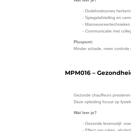
Wat leer je?
- Dodehoekzones herkenn
- Spiegelafstelling en cam
- Manoeuvreertechnieken 
- Communicatie met colleg
Pluspunt:
Minder schade, meer controle 
MPM016 – Gezondhei
Gezonde chauffeurs presteren 
Deze opleiding focust op fysi
Wat leer je?
- Gezonde levensstijl: vo
- Effect van roken, alcohol