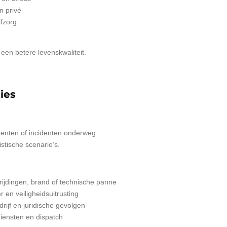
n privé
lfzorg
een betere levenskwaliteit.
ies
menten of incidenten onderweg.
stische scenario’s.
nrijdingen, brand of technische panne
 en veiligheidsuitrusting
drijf en juridische gevolgen
iensten en dispatch