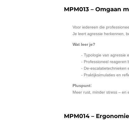
MPM013 – Omgaan me
Voor iedereen die professionee
Je leert agressie herkennen, b
Wat leer je?
- Typologie van agressie e
- Professioneel reageren b
- De-escalatietechnieken 
- Praktijksimulaties en ref
Pluspunt:
Meer rust, minder stress – en 
MPM014 – Ergonomi