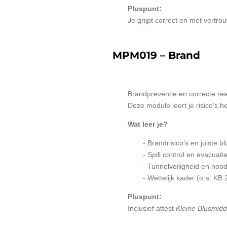
Pluspunt:
Je grijpt correct en met vertrou
MPM019 – Brand
Brandpreventie en correcte react
Deze module leert je risico’s 
Wat leer je?
- Brandrisico’s en juiste 
- Spill control en evacuati
- Tunnelveiligheid en noo
- Wettelijk kader (o.a. KB
Pluspunt:
Inclusief attest
Kleine Blusmid