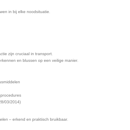
wen in bij elke noodsituatie.
ie zijn cruciaal in transport.
herkennen en blussen op een veilige manier.
blusmiddelen
e
dprocedures
 28/03/2014)
delen
– erkend en praktisch bruikbaar.