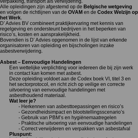
verpakking, transport als verwijdering.
Alle opleidingen zijn afgestemd op de
Belgische wetgeving
en volgen de richtlijnen van de
OVAM
en de
Codex Welzijn op
het Werk
.
D’ Advies BV combineert praktijkervaring met kennis van
regelgeving en ondersteunt bedrijven in het beperken van
risico’s, kosten en aansprakelijkheid.
Bovendien is D' Advies opgenomen in de lijst van erkende
organisatoren van opleiding en bijscholingen inzake
asbestverwijdering.
Asbest – Eenvoudige Handelingen
Een wettelijke verplichting voor iedereen die bij zijn werk
in contact kan komen met asbest.
Deze opleiding voldoet aan de Codex boek VI, titel 3 en
het sectorprotocol,
en richt zich op veilige en correcte
uitvoering van eenvoudige handelingen met
asbesthoudend materiaal.
Wat leer je?
- Herkennen van asbesttoepassingen en risico’s
- Gezondheidsimpact en blootstellingsscenario’s
- Gebruik van PBM’s en hygiënemaatregelen
- Praktische uitvoering van eenvoudige handelingen
- Correct verwijderen en verpakken van asbestafval
Pluspunt: