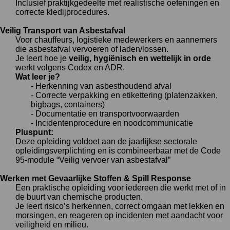
Inclusief praktijkgedeelte met realistische oefeningen en
correcte kledijprocedures.
Veilig Transport van Asbestafval
Voor chauffeurs, logistieke medewerkers en aannemers
die asbestafval vervoeren of laden/lossen.
Je leert hoe je
veilig, hygiënisch en wettelijk in orde
werkt volgens Codex en ADR.
Wat leer je?
- Herkenning van asbesthoudend afval
- Correcte verpakking en etikettering (platenzakken,
bigbags, containers)
- Documentatie en transportvoorwaarden
- Incidentenprocedure en noodcommunicatie
Pluspunt:
Deze opleiding voldoet aan de jaarlijkse sectorale
opleidingsverplichting en is combineerbaar met de Code
95-module “Veilig vervoer van asbestafval”
Werken met Gevaarlijke Stoffen & Spill Response
Een praktische opleiding voor iedereen die werkt met of in
de buurt van chemische producten.
Je leert risico’s herkennen, correct omgaan met lekken en
morsingen, en reageren op incidenten met aandacht voor
veiligheid en milieu.