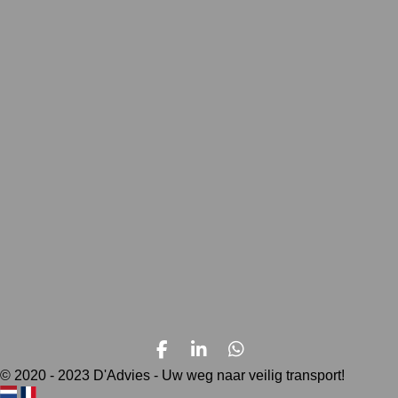
F
L
W
a
i
h
© 2020 - 2023 D'Advies - Uw weg naar veilig transport!
c
n
a