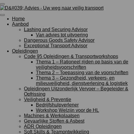
Ga
direct
naar
Home
de
Aanbod
hoofdinhoud
Lashing and Securing Advisor
Van advies tot uitvoering
Dangerous Goods Safety Advisor
Exceptional Transport Advisor
Opleidingen
Code 95 Opleidingen & Transportworkshops
Thema 1 – Rationeel rijden op basis van de
veiligheidsvoorschriften
Thema 2 – Toepassing van de voorschriften
Thema 3 – Gezondheid, verkeers- en
milieuveiligheid, dienstverlening & logistiek
Opleidingen Uitzonderlijk Vervoer – Begeleider &
Opfrissing
Veiligheid & Preventie
Bedrijfshulpverlener
Workshop Welzijn voor de HL
Machines & Werkplaatsen
Gevaarlijke Stoffen & Asbest
ADR Opleidingen
Soft Skills & Teamontwikkeling