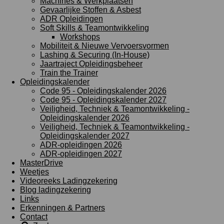
Machines & Werkplaatsen
Gevaarlijke Stoffen & Asbest
ADR Opleidingen
Soft Skills & Teamontwikkeling
Workshops
Mobiliteit & Nieuwe Vervoersvormen
Lashing & Securing (In-House)
Jaartraject Opleidingsbeheer
Train the Trainer
Opleidingskalender
Code 95 - Opleidingskalender 2026
Code 95 - Opleidingskalender 2027
Veiligheid, Techniek & Teamontwikkeling -
Opleidingskalender 2026
Veiligheid, Techniek & Teamontwikkeling -
Opleidingskalender 2027
ADR-opleidingen 2026
ADR-opleidingen 2027
MasterDrive
Weetjes
Videoreeks Ladingzekering
Blog ladingzekering
Links
Erkenningen & Partners
Contact